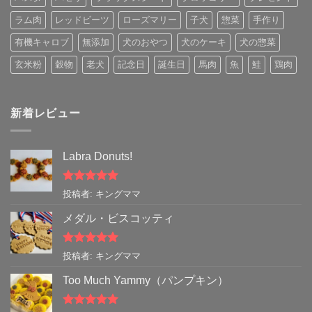
ラム肉
レッドビーツ
ローズマリー
子犬
惣菜
手作り
有機キャロブ
無添加
犬のおやつ
犬のケーキ
犬の惣菜
玄米粉
穀物
老犬
記念日
誕生日
馬肉
魚
鮭
鶏肉
新着レビュー
Labra Donuts!
5段階中
5
の
投稿者: キングママ
評価
メダル・ビスコッティ
5段階中
5
の
投稿者: キングママ
評価
Too Much Yammy（パンプキン）