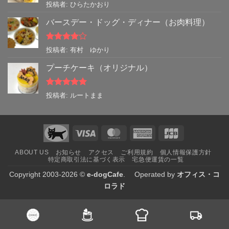
5段階中
5
の
投稿者: ひらたかおり
評価
バースデー・ドッグ・ディナー（お肉料理）
5段階中
4
投稿者: 有村 ゆかり
の評価
プーチケーキ（オリジナル）
5段階中
5
の
投稿者: ルートまま
評価
Visa
MasterCard
American
JCB
Express
ABOUT US
お知らせ
アクセス
ご利用規約
個人情報保護方針
特定商取引法に基づく表示
宅急便運賃の一覧
Copyright 2003-2026 ©
e-dogCafe
. Operated by
オフィス・コ
ロラド