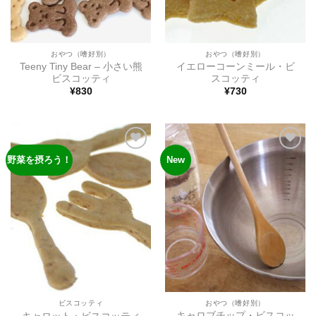
おやつ（嗜好別）
おやつ（嗜好別）
Teeny Tiny Bear – 小さい熊
イエローコーンミール・ビ
ビスコッティ
スコッティ
¥
830
¥
730
野菜を摂ろう！
New
ほし
ほし
い物
い物
リス
リス
トに
トに
追加
追加
ビスコッティ
おやつ（嗜好別）
キャロブチップ・ビスコッ