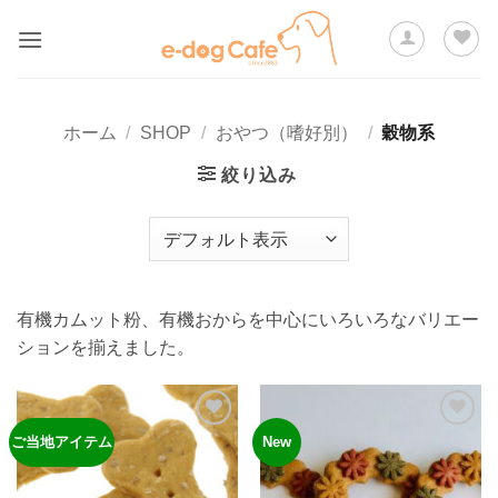
Skip
to
content
ホーム
/
SHOP
/
おやつ（嗜好別）
/
穀物系
絞り込み
有機カムット粉、有機おからを中心にいろいろなバリエー
ションを揃えました。
ご当地アイテム
New
ほし
ほし
い物
い物
リス
リス
トに
トに