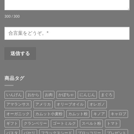
300 / 300
商品タグ
いんげん
おから
お肉
かぼちゃ
にんじん
まぐろ
アマランサス
アメリカ
オリーブオイル
オレガノ
オーガニック
カムット小麦粉
カムット粉
キノア
キャロブ
ギフト
クランベリー
ゴートミルク
スペルト粉
トマト
パスタ
パセリ
フラックスシード
ブロッコリー
プレゼント