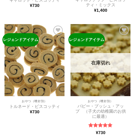
キャロット・ビスコッティ
ティ・ミックス
¥
730
¥
1,400
レジェンドアイテム
レジェンドアイテム
ほし
ほし
い物
い物
リス
リス
トに
トに
追加
追加
在庫切れ
おやつ（嗜好別）
おやつ（嗜好別）
パピー・プッシュ・アッ
トルネード・ビスコッティ
プ （子犬の幼稚園のお供
¥
730
に最適）
5段階中
5
の
¥
730