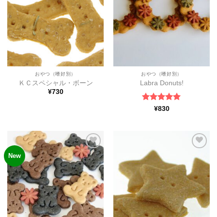
追加
追加
おやつ（嗜好別）
おやつ（嗜好別）
ＫＣスペシャル・ボーン
Labra Donuts!
¥
730
5段階中
5
の
¥
830
評価
New
ほし
ほし
い物
い物
リス
リス
トに
トに
追加
追加