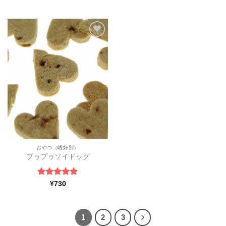
評価
ほし
い物
リス
トに
追加
おやつ（嗜好別）
ブゥブゥソイドッグ
5段階中
5
の
¥
730
評価
1
2
3