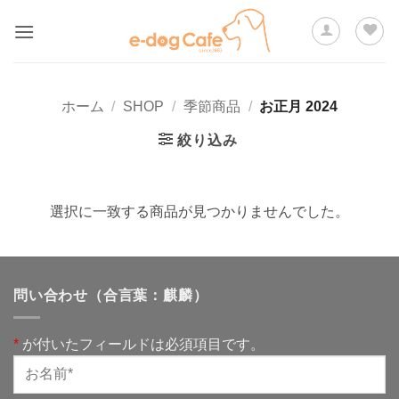
Skip
to
content
ホーム
/
SHOP
/
季節商品
/
お正月 2024
絞り込み
選択に一致する商品が見つかりませんでした。
問い合わせ（合言葉：麒麟）
*
が付いたフィールドは必須項目です。