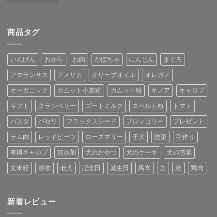
商品タグ
いんげん
おから
お肉
かぼちゃ
にんじん
まぐろ
アマランサス
アメリカ
オリーブオイル
オレガノ
オーガニック
カムット小麦粉
カムット粉
キノア
キャロブ
ギフト
クランベリー
ゴートミルク
スペルト粉
トマト
パスタ
パセリ
フラックスシード
ブロッコリー
プレゼント
ラム肉
レッドビーツ
ローズマリー
子犬
惣菜
手作り
有機キャロブ
無添加
犬のおやつ
犬のケーキ
犬の惣菜
玄米粉
穀物
老犬
記念日
誕生日
馬肉
魚
鮭
鶏肉
新着レビュー