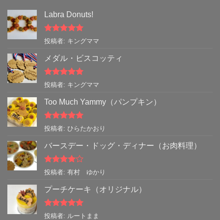
Labra Donuts!
5段階中
5
の
投稿者: キングママ
評価
メダル・ビスコッティ
5段階中
5
の
投稿者: キングママ
評価
Too Much Yammy（パンプキン）
5段階中
5
の
投稿者: ひらたかおり
評価
バースデー・ドッグ・ディナー（お肉料理）
5段階中
4
投稿者: 有村 ゆかり
の評価
プーチケーキ（オリジナル）
5段階中
5
の
投稿者: ルートまま