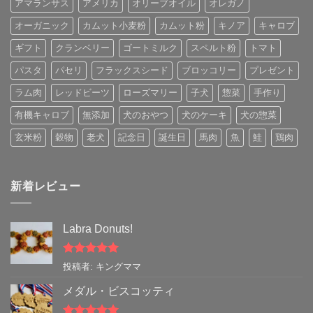
アマランサス
アメリカ
オリーブオイル
オレガノ
オーガニック
カムット小麦粉
カムット粉
キノア
キャロブ
ギフト
クランベリー
ゴートミルク
スペルト粉
トマト
パスタ
パセリ
フラックスシード
ブロッコリー
プレゼント
ラム肉
レッドビーツ
ローズマリー
子犬
惣菜
手作り
有機キャロブ
無添加
犬のおやつ
犬のケーキ
犬の惣菜
玄米粉
穀物
老犬
記念日
誕生日
馬肉
魚
鮭
鶏肉
新着レビュー
Labra Donuts!
5段階中
5
の
投稿者: キングママ
評価
メダル・ビスコッティ