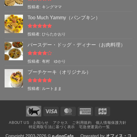
5段階中
5
の
投稿者: キングママ
評価
Too Much Yammy（パンプキン）
5段階中
5
の
投稿者: ひらたかおり
評価
バースデー・ドッグ・ディナー（お肉料理）
5段階中
4
投稿者: 有村 ゆかり
の評価
プーチケーキ（オリジナル）
5段階中
5
の
投稿者: ルートまま
評価
Visa
MasterCard
American
JCB
Express
ABOUT US
お知らせ
アクセス
ご利用規約
個人情報保護方針
特定商取引法に基づく表示
宅急便運賃の一覧
Copyright 2003-2026 ©
e-dogCafe
. Operated by
オフィス・コ