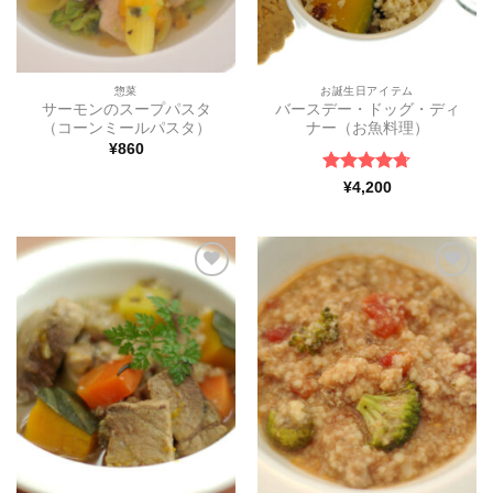
惣菜
お誕生日アイテム
サーモンのスープパスタ
バースデー・ドッグ・ディ
（コーンミールパスタ）
ナー（お魚料理）
¥
860
5段階中
¥
4,200
4.67
の評
価
ほし
ほし
い物
い物
リス
リス
トに
トに
追加
追加