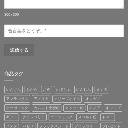
300 / 300
商品タグ
いんげん
おから
お肉
かぼちゃ
にんじん
まぐろ
アマランサス
アメリカ
オリーブオイル
オレガノ
オーガニック
カムット小麦粉
カムット粉
キノア
キャロブ
ギフト
クランベリー
ゴートミルク
スペルト粉
トマト
パスタ
パセリ
フラックスシード
ブロッコリー
プレゼント