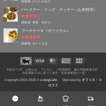
5段階中
5
の
投稿者: ひらたかおり
評価
バースデー・ドッグ・ディナー（お肉料理）
5段階中
4
投稿者: 有村 ゆかり
の評価
プーチケーキ（オリジナル）
5段階中
5
の
投稿者: ルートまま
評価
Visa
MasterCard
American
JCB
Express
ABOUT US
お知らせ
アクセス
ご利用規約
個人情報保護方針
特定商取引法に基づく表示
宅急便運賃の一覧
Copyright 2003-2026 ©
e-dogCafe
. Operated by
オフィス・コ
ロラド