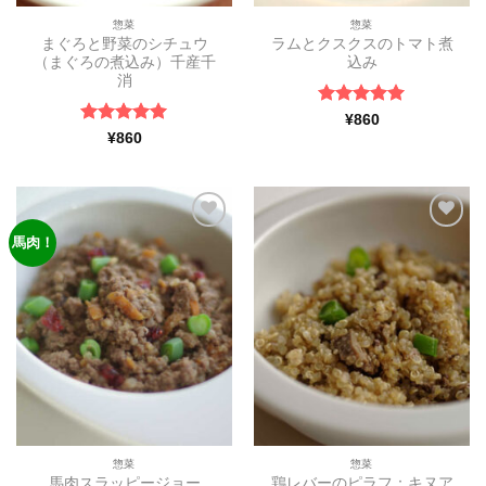
惣菜
惣菜
まぐろと野菜のシチュウ
ラムとクスクスのトマト煮
（まぐろの煮込み）千産千
込み
消
5段階中
5
の
¥
860
評価
5段階中
5
の
¥
860
評価
馬肉！
ほし
ほし
い物
い物
リス
リス
トに
トに
追加
追加
惣菜
惣菜
鶏レバーのピラフ：キヌア
馬肉スラッピージョー