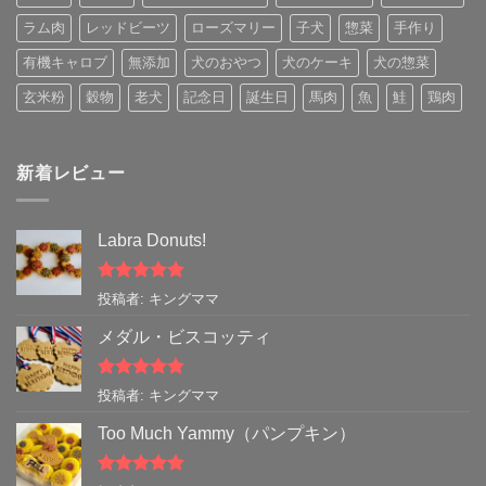
ラム肉
レッドビーツ
ローズマリー
子犬
惣菜
手作り
有機キャロブ
無添加
犬のおやつ
犬のケーキ
犬の惣菜
玄米粉
穀物
老犬
記念日
誕生日
馬肉
魚
鮭
鶏肉
新着レビュー
Labra Donuts!
5段階中
5
の
投稿者: キングママ
評価
メダル・ビスコッティ
5段階中
5
の
投稿者: キングママ
評価
Too Much Yammy（パンプキン）