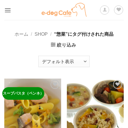
Skip
to
content
ホーム
/
SHOP
/
“惣菜”にタグ付けされた商品
絞り込み
スープパスタ（ペンネ）
ほし
ほし
い物
い物
リス
リス
トに
トに
追加
追加