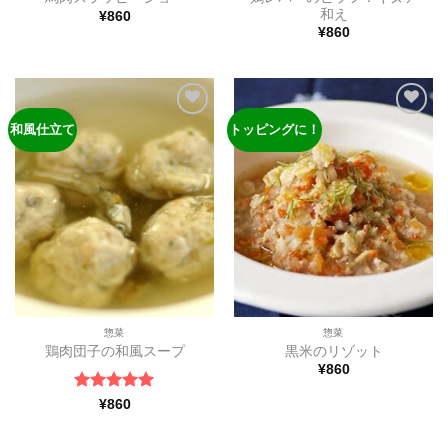
和え
¥
860
¥
860
和風仕立て
トッピングに！
ほし
ほし
い物
い物
リス
リス
トに
トに
追加
追加
惣菜
惣菜
鶏肉団子の和風スープ
黒米のリゾット
¥
860
5段階中
5
の
¥
860
評価