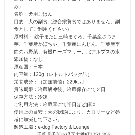
み）
名称：犬用ごはん
目的：犬の副食（総合栄養食ではありません。副
食としてご利用ください）
原材料： 銚子または三崎まぐろ、千葉産さつま
芋、千葉産かぼちゃ、千葉産にんじん、千葉産季
節のお野菜、有機ローズマリー、北アルプスの水
添加物：なし
原産国：日本
内容量：120g（レトルトパック詰）
栄養成分：（加熱前値）229kcal
賞味期限：冷蔵解凍後、冷蔵保存にて２日
保存方法：冷凍
ご利用方法：冷蔵庫にて半日ほど解凍
使用上の目安：犬の状態により、カロリーなど参
考に加減して下さい。
製造工場：e-dog Factory & Lounge
千葉県千葉市緑区大椎町1251-306