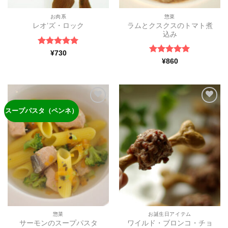
お肉系
惣菜
ラムとクスクスのトマト煮
レオ’ズ・ロック
込み
5段階中
5
の
¥
730
評価
5段階中
5
の
¥
860
評価
スープパスタ（ペンネ）
ほし
ほし
い物
い物
リス
リス
トに
トに
追加
追加
惣菜
お誕生日アイテム
サーモンのスープパスタ
ワイルド・ブロンコ・チョ