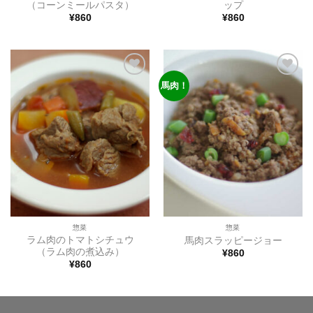
（コーンミールパスタ）
ップ
¥
860
¥
860
馬肉！
ほし
ほし
い物
い物
リス
リス
トに
トに
追加
追加
惣菜
惣菜
ラム肉のトマトシチュウ
馬肉スラッピージョー
（ラム肉の煮込み）
¥
860
¥
860