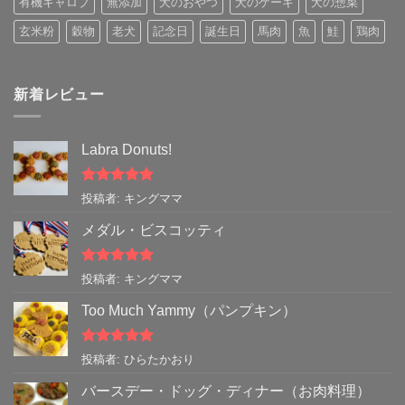
有機キャロブ
無添加
犬のおやつ
犬のケーキ
犬の惣菜
玄米粉
穀物
老犬
記念日
誕生日
馬肉
魚
鮭
鶏肉
新着レビュー
Labra Donuts!
5段階中
5
の
投稿者: キングママ
評価
メダル・ビスコッティ
5段階中
5
の
投稿者: キングママ
評価
Too Much Yammy（パンプキン）
5段階中
5
の
投稿者: ひらたかおり
評価
バースデー・ドッグ・ディナー（お肉料理）