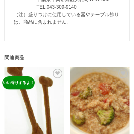
TEL.043-309-9140
（注）盛りつけに使用している器やテーブル飾り
は、商品に含まれません。
関連商品
いい香りするよ！
ほし
ほし
い物
い物
リス
リス
トに
トに
追加
追加