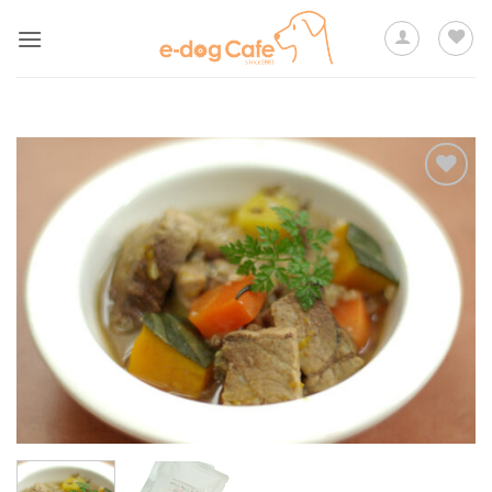
Skip
to
content
ほし
い物
リス
トに
追加