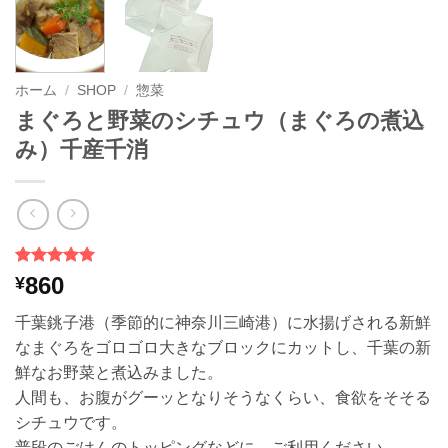
ホーム
/
SHOP
/
惣菜
まぐろと野菜のシチュウ（まぐろの煮込
み）千産千消
2
件の利用者
860
¥
評価に基づ
く5段階評
千葉銚子港（季節的に神奈川三崎港）に水揚げされる新鮮
価のうち、
5
点
なまぐろをゴロゴロ大きなブロックにカットし、千葉の新
鮮なお野菜と煮込みました。
人間も、お腹がグーッとなりそうなくらい、食欲をそそる
シチュウです。
普段のごはんのトッピングなどに、ご利用ください。