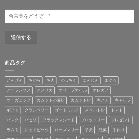
商品タグ
いんげん
おから
お肉
かぼちゃ
にんじん
まぐろ
アマランサス
アメリカ
オリーブオイル
オレガノ
オーガニック
カムット小麦粉
カムット粉
キノア
キャロブ
ギフト
クランベリー
ゴートミルク
スペルト粉
トマト
パスタ
パセリ
フラックスシード
ブロッコリー
プレゼント
ラム肉
レッドビーツ
ローズマリー
子犬
惣菜
手作り