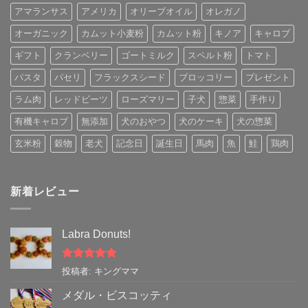
アマランサス
アメリカ
オリーブオイル
オレガノ
オーガニック
カムット小麦粉
カムット粉
キノア
キャロブ
ギフト
クランベリー
ゴートミルク
スペルト粉
トマト
パスタ
パセリ
フラックスシード
ブロッコリー
プレゼント
ラム肉
レッドビーツ
ローズマリー
子犬
惣菜
手作り
有機キャロブ
無添加
犬のおやつ
犬のケーキ
犬の惣菜
玄米粉
穀物
老犬
記念日
誕生日
馬肉
魚
鮭
鶏肉
新着レビュー
Labra Donuts!
5段階中
5
の
投稿者: キングママ
評価
メダル・ビスコッティ