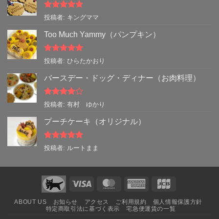
5段階中
5
の
投稿者: キングママ
評価
Too Much Yammy（パンプキン）
5段階中
5
の
投稿者: ひらたかおり
評価
バースデー・ドッグ・ディナー（お肉料理）
5段階中
4
投稿者: 有村 ゆかり
の評価
プーチケーキ（オリジナル）
5段階中
5
の
投稿者: ルートまま
評価
Visa
MasterCard
American
JCB
Express
ABOUT US
お知らせ
アクセス
ご利用規約
個人情報保護方針
特定商取引法に基づく表示
宅急便運賃の一覧