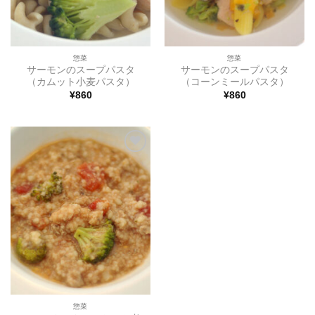
惣菜
惣菜
サーモンのスープパスタ
サーモンのスープパスタ
（カムット小麦パスタ）
（コーンミールパスタ）
¥
860
¥
860
ほし
い物
リス
トに
追加
惣菜