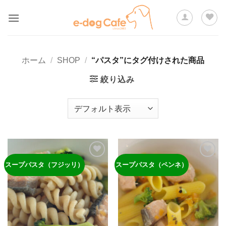
Skip
to
content
ホーム
/
SHOP
/
“パスタ”にタグ付けされた商品
絞り込み
スープパスタ（フジッリ）
スープパスタ（ペンネ）
ほし
ほし
い物
い物
リス
リス
トに
トに
追加
追加