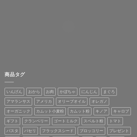
商品タグ
いんげん
おから
お肉
かぼちゃ
にんじん
まぐろ
アマランサス
アメリカ
オリーブオイル
オレガノ
オーガニック
カムット小麦粉
カムット粉
キノア
キャロブ
ギフト
クランベリー
ゴートミルク
スペルト粉
トマト
パスタ
パセリ
フラックスシード
ブロッコリー
プレゼント