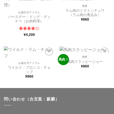
ほし
ほし
い物
い物
惣菜
リス
リス
ラム肉のトマトシチュウ
お誕生日アイテム
トに
トに
（ラム肉の煮込み）
追加
追加
バースデー・ドッグ・ディ
¥
860
ナー（お肉料理）
5段階中
4
¥
4,200
の評価
惣菜
馬肉！
ほし
ほし
馬肉スラッピージョー
い物
い物
お誕生日アイテム
¥
860
リス
リス
ワイルド・ブロンコ・チョ
トに
トに
ップ
追加
追加
¥
860
問い合わせ（合言葉：麒麟）