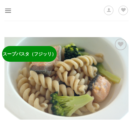
Skip
to
content
スープパスタ（フジッリ）
ほし
い物
リス
トに
追加