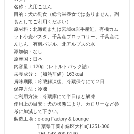
名称：犬用ごはん
目的：犬の副食（総合栄養食ではありません。副
食としてご利用ください）
原材料：北海道または宮城or岩手産鮭、有機カム
ット小麦パスタ、千葉産ブロッコリー、千葉産に
んじん、有機バジル、北アルプスの水
添加物：なし
原産国：日本
内容量：120g（レトルトパック詰）
栄養成分：（加熱前値）163kcal
賞味期限：冷蔵解凍後、冷蔵保存にて２日
保存方法：冷凍
ご利用方法：冷蔵庫にて半日ほど解凍
使用上の目安：犬の状態により、カロリーなど参
考に加減して下さい。
製造工場：e-dog Factory & Lounge
千葉県千葉市緑区大椎町1251-306
TEL.043-309-9140