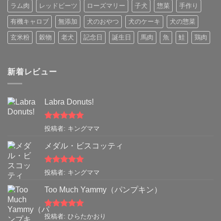
ラム肉
レッドビーツ
ローズマリー
子犬
惣菜
手作り
有機キャロブ
無添加
犬のおやつ
犬のケーキ
犬の惣菜
玄米粉
穀物
老犬
記念日
誕生日
馬肉
魚
鮭
鶏肉
新着レビュー
Labra Donuts!
5段階中
5
の
投稿者: キングママ
評価
メダル・ビスコッティ
5段階中
5
の
投稿者: キングママ
評価
Too Much Yammy（パンプキン）
5段階中
5
の
投稿者: ひらたかおり