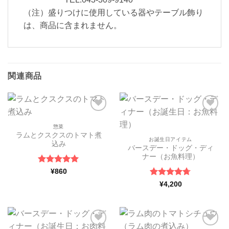
（注）盛りつけに使用している器やテーブル飾り
は、商品に含まれません。
関連商品
ほし
ほし
い物
い物
惣菜
リス
リス
ラムとクスクスのトマト煮
お誕生日アイテム
トに
トに
込み
追加
追加
バースデー・ドッグ・ディ
ナー（お魚料理）
5段階中
5
の
¥
860
評価
5段階中
¥
4,200
4.67
の評
価