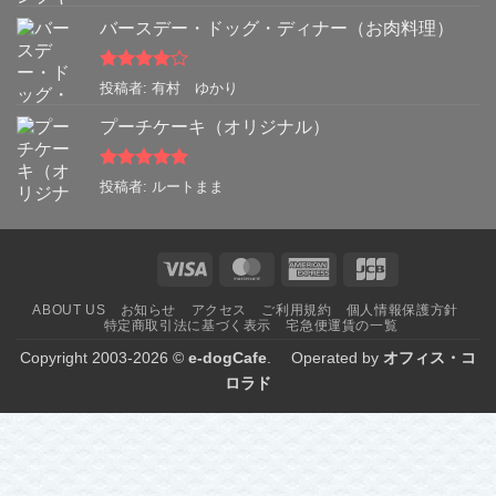
評価
バースデー・ドッグ・ディナー（お肉料理）
5段階中
4
投稿者: 有村 ゆかり
の評価
プーチケーキ（オリジナル）
5段階中
5
の
投稿者: ルートまま
評価
Visa
MasterCard
American
JCB
Express
ABOUT US
お知らせ
アクセス
ご利用規約
個人情報保護方針
特定商取引法に基づく表示
宅急便運賃の一覧
Copyright 2003-2026 ©
e-dogCafe
. Operated by
オフィス・コ
ロラド