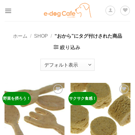
Skip
to
content
ホーム
/
SHOP
/
“おから”にタグ付けされた商品
絞り込み
野菜を摂ろう！
サクサク食感！
ほし
ほし
い物
い物
リス
リス
トに
トに
追加
追加