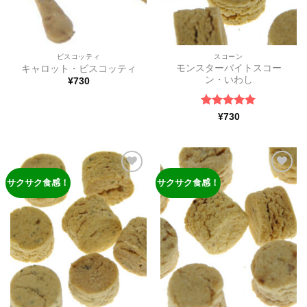
ビスコッティ
スコーン
モンスターバイトスコー
キャロット・ビスコッティ
ン・いわし
¥
730
5段階中
5
の
¥
730
評価
サクサク食感！
サクサク食感！
ほし
ほし
い物
い物
リス
リス
トに
トに
追加
追加