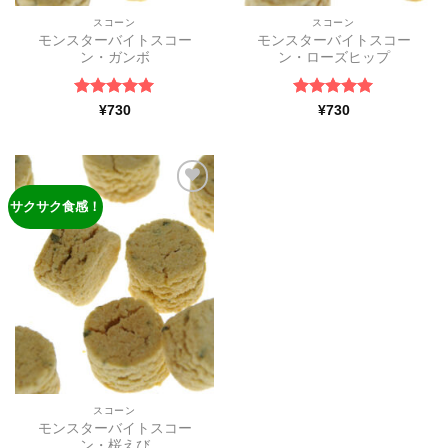
スコーン
スコーン
モンスターバイトスコー
モンスターバイトスコー
ン・ガンボ
ン・ローズヒップ
5段階中
5
の
5段階中
5
の
¥
730
¥
730
評価
評価
サクサク食感！
ほし
い物
リス
トに
追加
スコーン
モンスターバイトスコー
ン・桜えび