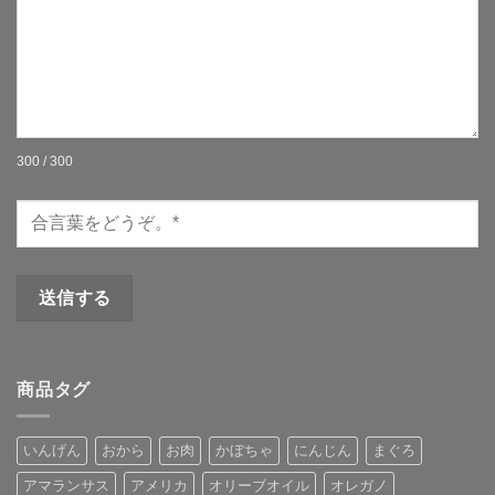
300 / 300
商品タグ
いんげん
おから
お肉
かぼちゃ
にんじん
まぐろ
アマランサス
アメリカ
オリーブオイル
オレガノ