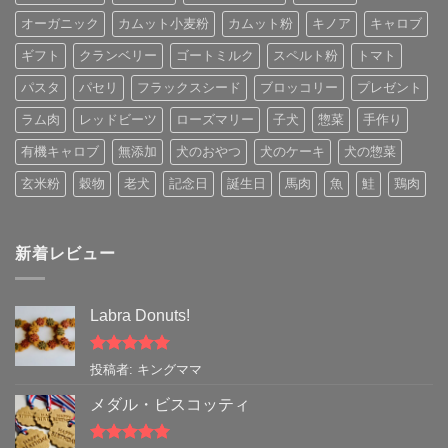
オーガニック
カムット小麦粉
カムット粉
キノア
キャロブ
ギフト
クランベリー
ゴートミルク
スペルト粉
トマト
パスタ
パセリ
フラックスシード
ブロッコリー
プレゼント
ラム肉
レッドビーツ
ローズマリー
子犬
惣菜
手作り
有機キャロブ
無添加
犬のおやつ
犬のケーキ
犬の惣菜
玄米粉
穀物
老犬
記念日
誕生日
馬肉
魚
鮭
鶏肉
新着レビュー
Labra Donuts!
5段階中
5
の
投稿者: キングママ
評価
メダル・ビスコッティ