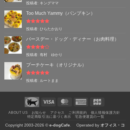
5段階中
5
の
投稿者: キングママ
評価
Too Much Yammy（パンプキン）
5段階中
5
の
投稿者: ひらたかおり
評価
バースデー・ドッグ・ディナー（お肉料理）
5段階中
4
投稿者: 有村 ゆかり
の評価
プーチケーキ（オリジナル）
5段階中
5
の
投稿者: ルートまま
評価
Visa
MasterCard
American
JCB
Express
ABOUT US
お知らせ
アクセス
ご利用規約
個人情報保護方針
特定商取引法に基づく表示
宅急便運賃の一覧
Copyright 2003-2026 ©
e-dogCafe
. Operated by
オフィス・コ