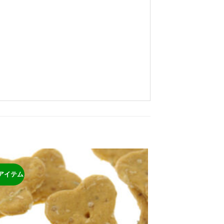
アイテム
ほし
い物
リス
トに
追加