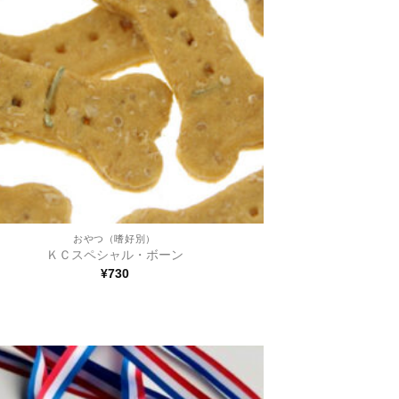
おやつ（嗜好別）
ＫＣスペシャル・ボーン
¥
730
ほし