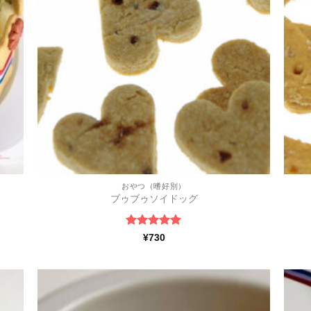
+
+
おやつ（嗜好別）
ブゥブゥソイドッグ
5段階中
5
の
¥
730
評価
ほし
ほし