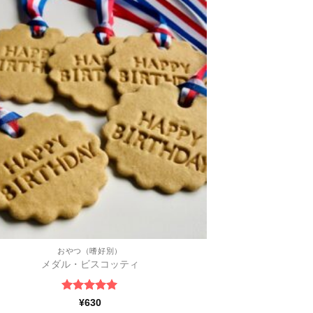
い物
リス
トに
追加
おやつ（嗜好別）
メダル・ビスコッティ
5段階中
5
の
¥
630
評価