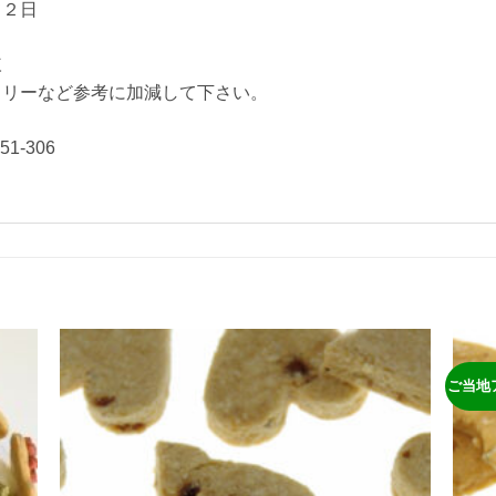
て２日
凍
ロリーなど参考に加減して下さい。
306
ご当地
ほし
ほし
い物
い物
リス
リス
トに
トに
追加
追加