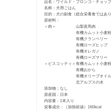
品名：ワイルド・ブロンコ・チョッ
名称：犬用ごはん
目的：犬の副食（総合栄養食ではあ
原材料：
＜肉＞ 山梨産馬肉
有機カムット小麦
有機クランベリー
有機ローズヒップ
有機オレガノ
有機ローズマリー
＜ビスコッティ＞有機カムット小麦
有機おから
有機オリーブオイ
北アルプスの水
添加物：なし
原産国：日本
内容量：1本入り
栄養成分：（加熱前値）160kcal