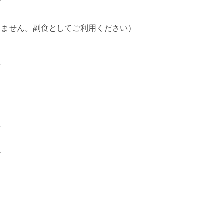
プ
りません。副食としてご利用ください）
粉
粉
ル