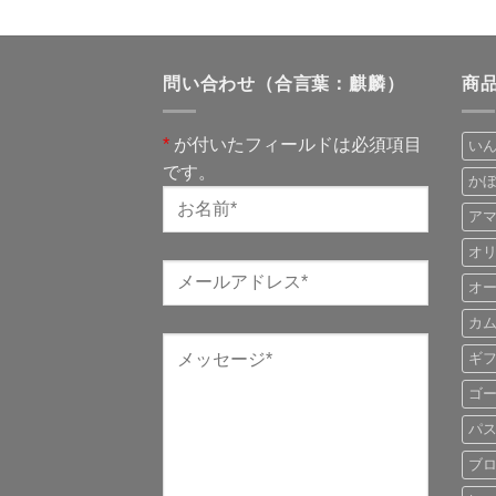
問い合わせ（合言葉：麒麟）
商
*
が付いたフィールドは必須項目
い
です。
か
ア
オ
オ
カ
ギ
ゴ
パ
ブ