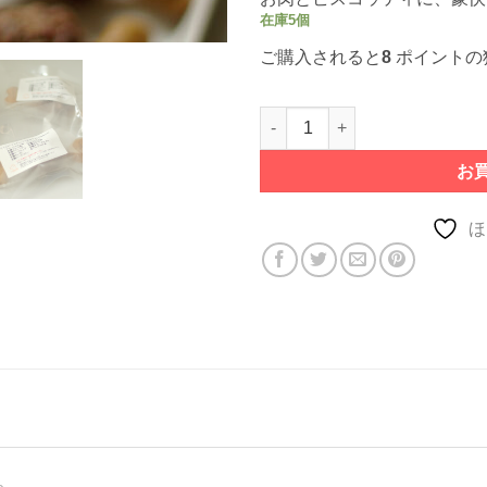
在庫5個
ご購入されると
8
ポイントの
ワイルド・ブロンコ・チョップ個
お
ほ