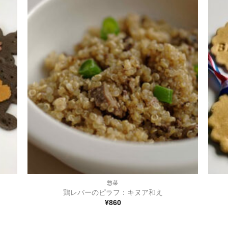
い物
い物
リス
リス
トに
トに
追加
追加
+
+
惣菜
鶏レバーのピラフ：キヌア和え
¥
860