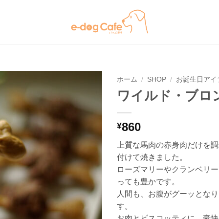
ホーム
/
SHOP
/
お誕生日アイ
ワイルド・ブロ
ほし
い物
リス
860
¥
トに
追加
上質な馬肉の赤身肉だけを調
付けて焼きました。
ローズマリーやクランベリー
っても豊かです。
人間も、お腹がグーッとなり
す。
お肉とビスコッティに、豪快