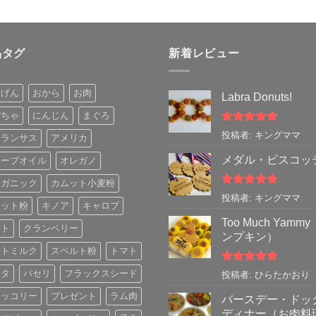
品タグ
新着レビュー
んげん
おから
お肉
Labra Donuts!
ぼちゃ
にんじん
まぐろ
5段階中
5
の
投稿者: キングママ
マランサス
アメリカ
評価
メダル・ビスコッ
リーブオイル
オレガノ
ーガニック
カムット小麦粉
5段階中
5
の
投稿者: キングママ
ムット粉
キノア
キャロブ
評価
Too Much Yamm
フト
クランベリー
ンプキン）
ートミルク
スペルト粉
トマト
5段階中
5
の
スタ
パセリ
フラックスシード
投稿者: ひらたかおり
評価
ロッコリー
プレゼント
ラム肉
バースデー・ドッ
ディナー（お肉料