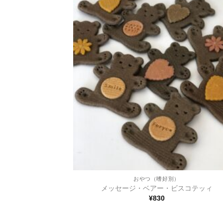
+
おやつ（嗜好別）
メッセージ・ベアー・ビスコテッィ
¥
830