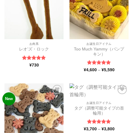
お肉系
お誕生日アイテム
Too Much Yammy（パンプ
レオ’ズ・ロック
キン）
5段階中
5
の
¥
730
評価
5段階中
5
の
価
¥
4,600
–
¥
5,590
格
評価
帯:
¥4,600
–
¥5,590
New
ほし
ほし
い物
い物
お誕生日アイテム
リス
リス
タグ（調整可能タイプの首
トに
トに
輪用）
追加
追加
5段階中
5
の
価
¥
3,700
–
¥
3,800
格