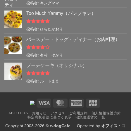
5段階中
5
の
投稿者: キングママ
評価
Too Much Yammy（パンプキン）
5段階中
5
の
投稿者: ひらたかおり
評価
バースデー・ドッグ・ディナー（お肉料理）
5段階中
4
投稿者: 有村 ゆかり
の評価
プーチケーキ（オリジナル）
5段階中
5
の
投稿者: ルートまま
評価
Visa
MasterCard
American
JCB
Express
ABOUT US
お知らせ
アクセス
ご利用規約
個人情報保護方針
特定商取引法に基づく表示
宅急便運賃の一覧
Copyright 2003-2026 ©
e-dogCafe
. Operated by
オフィス・コ