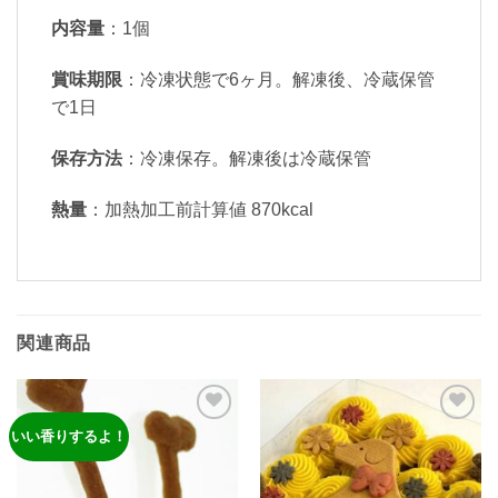
内容量
：1個
賞味期限
：冷凍状態で6ヶ月。解凍後、冷蔵保管
で1日
保存方法
：冷凍保存。解凍後は冷蔵保管
熱量
：加熱加工前計算値 870kcal
関連商品
いい香りするよ！
ほし
ほし
い物
い物
リス
リス
トに
トに
追加
追加