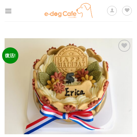
Skip
to
content
復活!
ほし
い物
リス
トに
追加