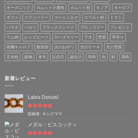
オーガニック
カムット小麦粉
カムット粉
キノア
キャロブ
ギフト
クランベリー
ゴートミルク
スペルト粉
トマト
パスタ
パセリ
フラックスシード
ブロッコリー
プレゼント
ラム肉
レッドビーツ
ローズマリー
子犬
惣菜
手作り
有機キャロブ
無添加
犬のおやつ
犬のケーキ
犬の惣菜
玄米粉
穀物
老犬
記念日
誕生日
馬肉
魚
鮭
鶏肉
新着レビュー
Labra Donuts!
5段階中
5
の
投稿者: キングママ
評価
メダル・ビスコッティ