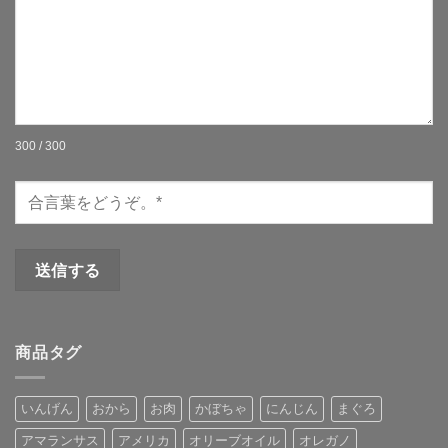
300 / 300
商品タグ
いんげん
おから
お肉
かぼちゃ
にんじん
まぐろ
アマランサス
アメリカ
オリーブオイル
オレガノ