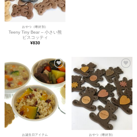
評価
帯:
¥3,700
–
¥3,800
おやつ（嗜好別）
Teeny Tiny Bear – 小さい熊
ビスコッティ
¥
830
ほし
ほし
い物
い物
リス
リス
トに
トに
追加
追加
お誕生日アイテム
おやつ（嗜好別）