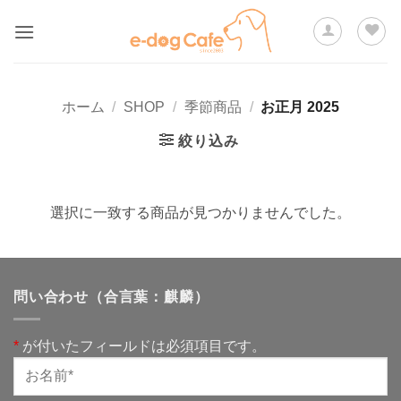
Skip
to
content
ホーム
/
SHOP
/
季節商品
/
お正月 2025
絞り込み
選択に一致する商品が見つかりませんでした。
問い合わせ（合言葉：麒麟）
*
が付いたフィールドは必須項目です。