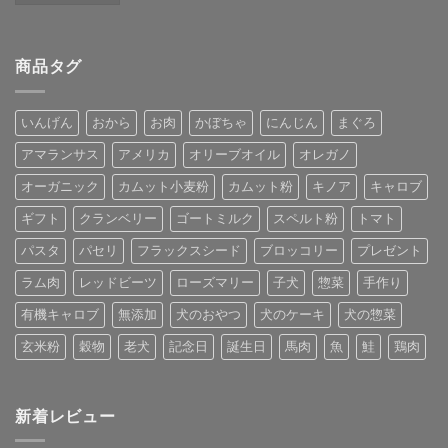
商品タグ
いんげん
おから
お肉
かぼちゃ
にんじん
まぐろ
アマランサス
アメリカ
オリーブオイル
オレガノ
オーガニック
カムット小麦粉
カムット粉
キノア
キャロブ
ギフト
クランベリー
ゴートミルク
スペルト粉
トマト
パスタ
パセリ
フラックスシード
ブロッコリー
プレゼント
ラム肉
レッドビーツ
ローズマリー
子犬
惣菜
手作り
有機キャロブ
無添加
犬のおやつ
犬のケーキ
犬の惣菜
玄米粉
穀物
老犬
記念日
誕生日
馬肉
魚
鮭
鶏肉
新着レビュー