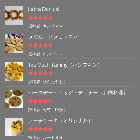
Labra Donuts!
5段階中
5
の
投稿者: キングママ
評価
メダル・ビスコッティ
5段階中
5
の
投稿者: キングママ
評価
Too Much Yammy（パンプキン）
5段階中
5
の
投稿者: ひらたかおり
評価
バースデー・ドッグ・ディナー（お肉料理）
5段階中
4
投稿者: 有村 ゆかり
の評価
プーチケーキ（オリジナル）
5段階中
5
の
投稿者: ルートまま