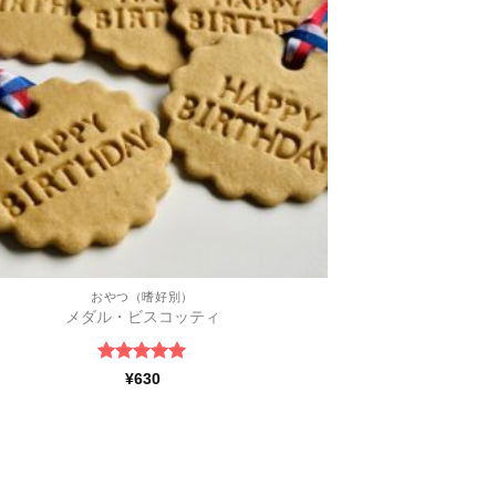
おやつ（嗜好別）
メダル・ビスコッティ
5段階中
5
の
¥
630
評価