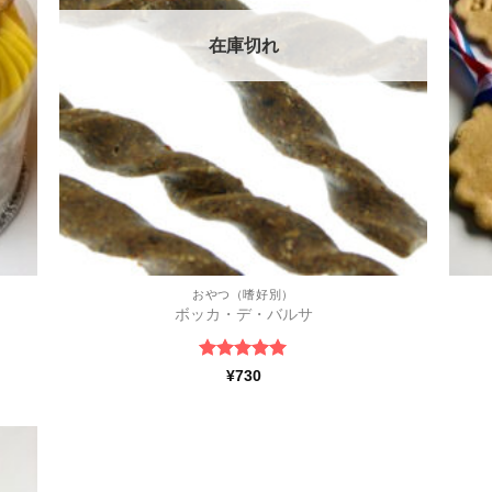
在庫切れ
おやつ（嗜好別）
ボッカ・デ・バルサ
5段階中
5
の
¥
730
評価
ほし