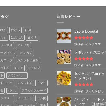
品タグ
新着レビュー
んげん
おから
お肉
Labra Donuts!
ぼちゃ
にんじん
まぐろ
5段階中
5
の
投稿者: キングママ
マランサス
アメリカ
評価
メダル・ビスコッ
リーブオイル
オレガノ
ーガニック
カムット小麦粉
5段階中
5
の
投稿者: キングママ
ムット粉
キノア
キャロブ
評価
Too Much Yamm
フト
クランベリー
ンプキン）
ートミルク
スペルト粉
トマト
5段階中
5
の
スタ
パセリ
フラックスシード
投稿者: ひらたかおり
評価
ロッコリー
プレゼント
ラム肉
バースデー・ドッ
ディナー（お肉料
ッドビーツ
ローズマリー
子犬