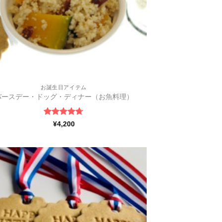
お誕生日アイテム
バースデー・ドッグ・ディナー（お魚料理）
5段階中
¥
4,200
4.67
の評
価
ほし
い物
リス
トに
追加