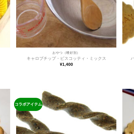
おやつ（嗜好別）
キャロブチップ・ビスコッティ・ミックス
¥
1,400
コラボアイテム
ほし
ほし
い物
い物
リス
リス
トに
トに
追加
追加