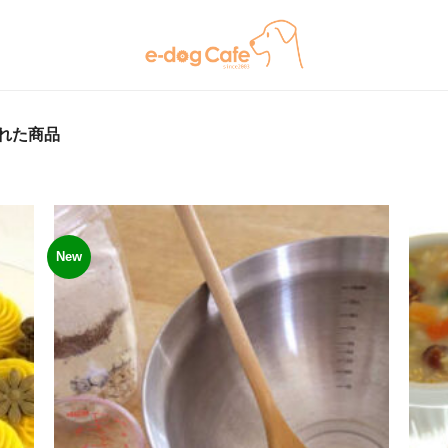
れた商品
New
ほし
ほし
い物
い物
リス
リス
トに
トに
追加
追加