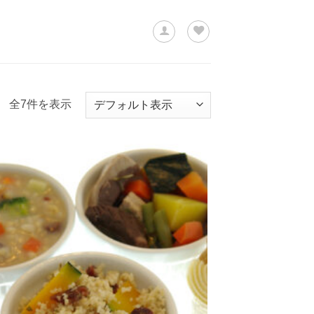
全7件を表示
ほし
い物
リス
トに
追加