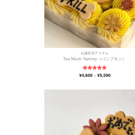
お誕生日アイテム
Too Much Yammy（パンプキン）
5段階中
5
の
価
¥
4,600
–
¥
5,590
格
評価
帯:
¥4,600
–
¥5,590