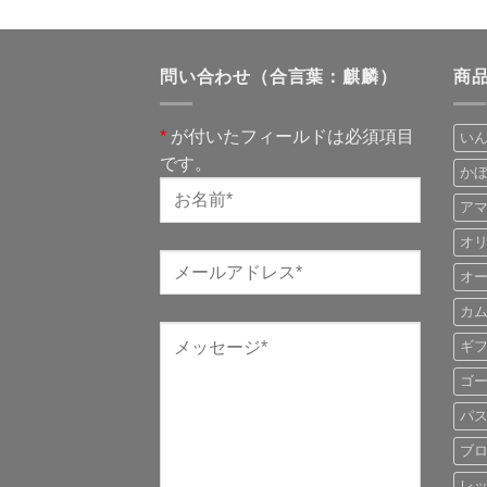
問い合わせ（合言葉：麒麟）
商
*
が付いたフィールドは必須項目
い
です。
か
ア
オ
オ
カ
ギ
ゴ
パ
ブ
レ