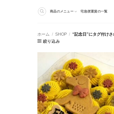
Skip
to
商品のメニュー
宅急便運賃の一覧
content
ホーム
/
SHOP
/
“記念日”にタグ付けさ
絞り込み