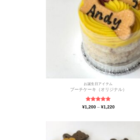
お誕生日アイテム
プーチケーキ（オリジナル）
5段階中
5
の
価
¥
1,200
–
¥
1,220
格
評価
帯:
¥1,200
–
¥1,220