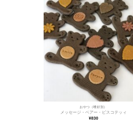
おやつ（嗜好別）
メッセージ・ベアー・ビスコテッィ
¥
830