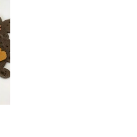
い物
リス
トに
追加