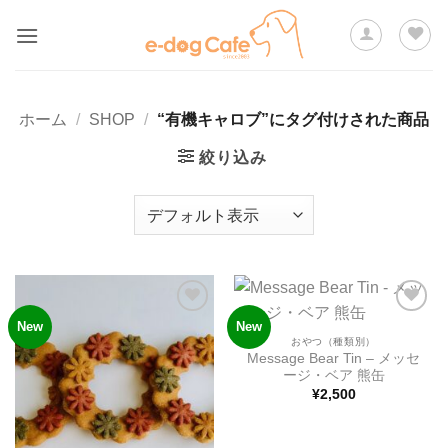
Skip
to
content
ホーム
/
SHOP
/
“有機キャロブ”にタグ付けされた商品
絞り込み
New
New
ほし
ほし
い物
い物
おやつ（種類別）
リス
リス
Message Bear Tin – メッセ
トに
トに
ージ・ベア 熊缶
追加
追加
¥
2,500