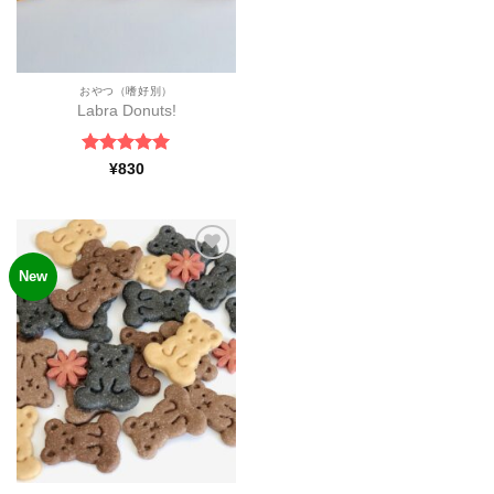
おやつ（嗜好別）
Labra Donuts!
5段階中
5
の
¥
830
評価
New
ほし
い物
リス
トに
追加