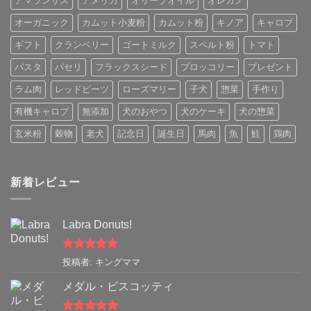
アマランサス
アメリカ
オリーブオイル
オレガノ
オーガニック
カムット小麦粉
カムット粉
キノア
キャロブ
ギフト
クランベリー
ゴートミルク
スペルト粉
トマト
パスタ
パセリ
フラックスシード
ブロッコリー
プレゼント
ラム肉
レッドビーツ
ローズマリー
子犬
惣菜
手作り
有機キャロブ
無添加
犬のおやつ
犬のケーキ
犬の惣菜
玄米粉
穀物
老犬
記念日
誕生日
馬肉
魚
鮭
鶏肉
新着レビュー
Labra Donuts!
5段階中
5
の
投稿者: キングママ
評価
メダル・ビスコッティ