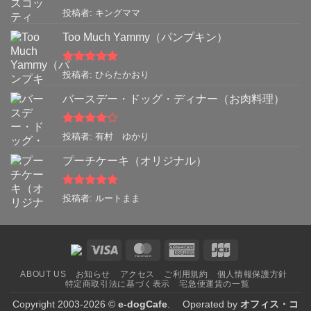
5段階中
5
の
投稿者: キングママ
評価
Too Much Yammy（パンプキン）
5段階中
5
の
投稿者: ひらたかおり
評価
バースデー・ドッグ・ディナー（お肉料理）
5段階中
4
投稿者: 有村 ゆかり
の評価
プーチケーキ（オリジナル）
5段階中
5
の
投稿者: ルートまま
評価
Visa
MasterCard
American
JCB
Express
ABOUT US
お知らせ
アクセス
ご利用規約
個人情報保護方針
特定商取引法に基づく表示
宅急便運賃の一覧
Copyright 2003-2026 ©
e-dogCafe
. Operated by
オフィス・コ