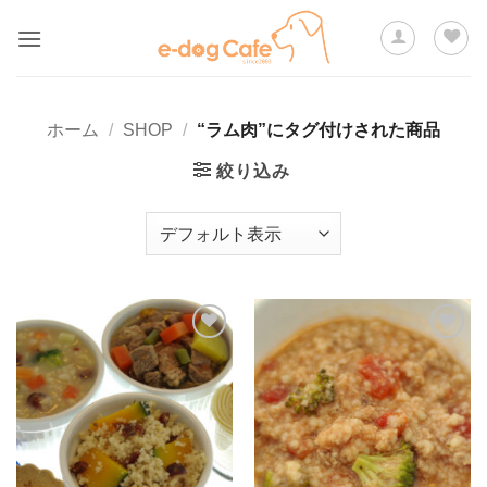
Skip
to
content
ホーム
/
SHOP
/
“ラム肉”にタグ付けされた商品
絞り込み
ほし
ほし
い物
い物
リス
リス
トに
トに
追加
追加