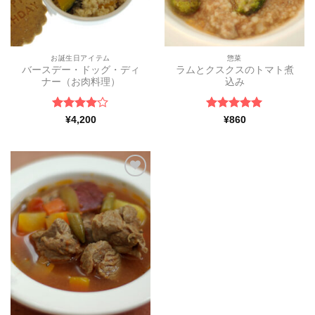
お誕生日アイテム
惣菜
バースデー・ドッグ・ディ
ラムとクスクスのトマト煮
ナー（お肉料理）
込み
5段階中
4
5段階中
5
の
¥
4,200
¥
860
の評価
評価
ほし
い物
リス
トに
追加