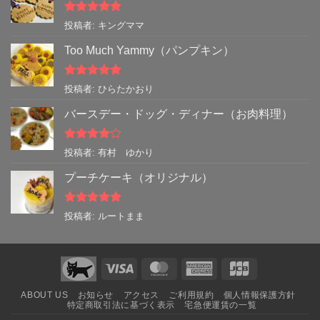
5段階中
5
の
投稿者: キングママ
評価
Too Much Yammy（パンプキン）
5段階中
5
の
投稿者: ひらたかおり
評価
バースデー・ドッグ・ディナー（お肉料理）
5段階中
4
投稿者: 有村 ゆかり
の評価
プーチケーキ（オリジナル）
5段階中
5
の
投稿者: ルートまま
評価
Visa
MasterCard
American
JCB
Express
ABOUT US
お知らせ
アクセス
ご利用規約
個人情報保護方針
特定商取引法に基づく表示
宅急便運賃の一覧