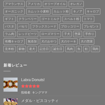
アマランサス
アメリカ
オリーブオイル
オレガノ
オーガニック
カムット小麦粉
カムット粉
キノア
キャロブ
ギフト
クランベリー
ゴートミルク
スペルト粉
トマト
パスタ
パセリ
フラックスシード
ブロッコリー
プレゼント
ラム肉
レッドビーツ
ローズマリー
子犬
惣菜
手作り
有機キャロブ
無添加
犬のおやつ
犬のケーキ
犬の惣菜
玄米粉
穀物
老犬
記念日
誕生日
馬肉
魚
鮭
鶏肉
新着レビュー
Labra Donuts!
5段階中
5
の
投稿者: キングママ
評価
メダル・ビスコッティ