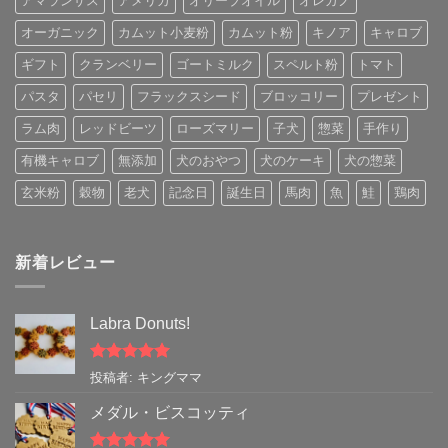
アマランサス
アメリカ
オリーブオイル
オレガノ
オーガニック
カムット小麦粉
カムット粉
キノア
キャロブ
ギフト
クランベリー
ゴートミルク
スペルト粉
トマト
パスタ
パセリ
フラックスシード
ブロッコリー
プレゼント
ラム肉
レッドビーツ
ローズマリー
子犬
惣菜
手作り
有機キャロブ
無添加
犬のおやつ
犬のケーキ
犬の惣菜
玄米粉
穀物
老犬
記念日
誕生日
馬肉
魚
鮭
鶏肉
新着レビュー
Labra Donuts!
5段階中
5
の
投稿者: キングママ
評価
メダル・ビスコッティ