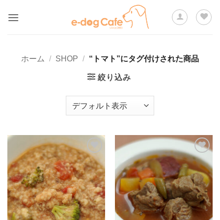
Skip
to
content
ホーム
/
SHOP
/
“トマト”にタグ付けされた商品
絞り込み
ほし
ほし
い物
い物
リス
リス
トに
トに
追加
追加