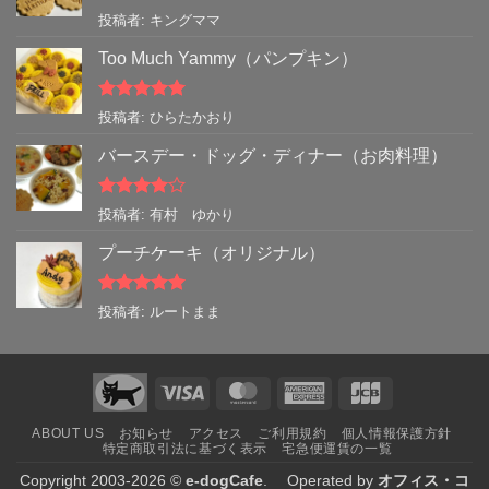
5段階中
5
の
投稿者: キングママ
評価
Too Much Yammy（パンプキン）
5段階中
5
の
投稿者: ひらたかおり
評価
バースデー・ドッグ・ディナー（お肉料理）
5段階中
4
投稿者: 有村 ゆかり
の評価
プーチケーキ（オリジナル）
5段階中
5
の
投稿者: ルートまま
評価
Visa
MasterCard
American
JCB
Express
ABOUT US
お知らせ
アクセス
ご利用規約
個人情報保護方針
特定商取引法に基づく表示
宅急便運賃の一覧
Copyright 2003-2026 ©
e-dogCafe
. Operated by
オフィス・コ