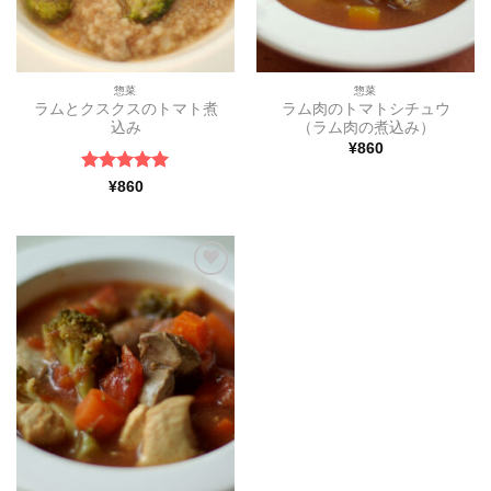
惣菜
惣菜
ラムとクスクスのトマト煮
ラム肉のトマトシチュウ
込み
（ラム肉の煮込み）
¥
860
5段階中
5
の
¥
860
評価
ほし
い物
リス
トに
追加