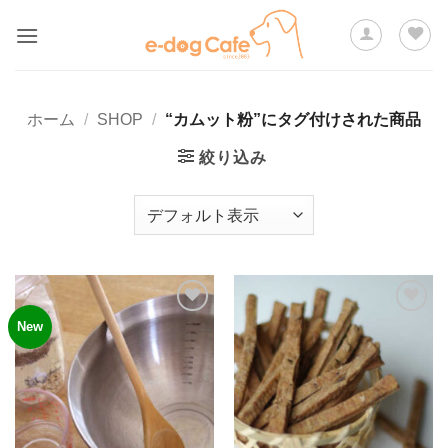
Skip
to
content
ホーム
/
SHOP
/
“カムット粉”にタグ付けされた商品
絞り込み
New
ほし
ほし
い物
い物
リス
リス
トに
トに
追加
追加