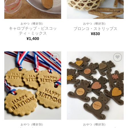
おやつ（嗜好別）
おやつ（嗜好別）
キャロブチップ・ビスコッ
ブロンコ・ストリップス
ティ・ミックス
¥
830
¥
1,400
ほし
ほし
い物
い物
リス
リス
トに
トに
追加
追加
おやつ（嗜好別）
おやつ（嗜好別）