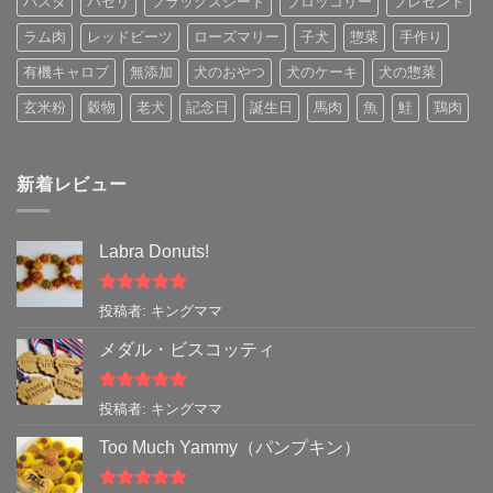
パスタ
パセリ
フラックスシード
ブロッコリー
プレゼント
ラム肉
レッドビーツ
ローズマリー
子犬
惣菜
手作り
有機キャロブ
無添加
犬のおやつ
犬のケーキ
犬の惣菜
玄米粉
穀物
老犬
記念日
誕生日
馬肉
魚
鮭
鶏肉
新着レビュー
Labra Donuts!
5段階中
5
の
投稿者: キングママ
評価
メダル・ビスコッティ
5段階中
5
の
投稿者: キングママ
評価
Too Much Yammy（パンプキン）