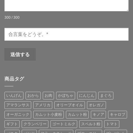
300 / 300
商品タグ
いんげん
おから
お肉
かぼちゃ
にんじん
まぐろ
アマランサス
アメリカ
オリーブオイル
オレガノ
オーガニック
カムット小麦粉
カムット粉
キノア
キャロブ
ギフト
クランベリー
ゴートミルク
スペルト粉
トマト