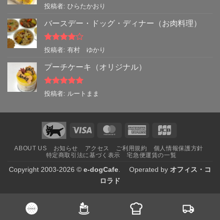
5段階中
5
の
投稿者: ひらたかおり
評価
バースデー・ドッグ・ディナー（お肉料理）
5段階中
4
投稿者: 有村 ゆかり
の評価
プーチケーキ（オリジナル）
5段階中
5
の
投稿者: ルートまま
評価
Visa
MasterCard
American
JCB
Express
ABOUT US
お知らせ
アクセス
ご利用規約
個人情報保護方針
特定商取引法に基づく表示
宅急便運賃の一覧
Copyright 2003-2026 ©
e-dogCafe
. Operated by
オフィス・コ
ロラド