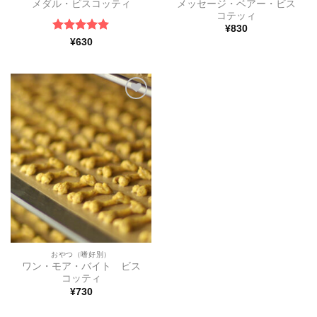
メッセージ・ベアー・ビス
メダル・ビスコッティ
コテッィ
¥
830
5段階中
5
の
¥
630
評価
ほし
い物
リス
トに
追加
おやつ（嗜好別）
ワン・モア・バイト ビス
コッティ
¥
730