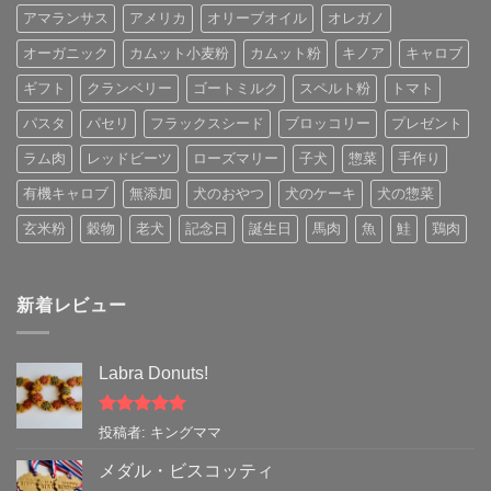
アマランサス
アメリカ
オリーブオイル
オレガノ
オーガニック
カムット小麦粉
カムット粉
キノア
キャロブ
ギフト
クランベリー
ゴートミルク
スペルト粉
トマト
パスタ
パセリ
フラックスシード
ブロッコリー
プレゼント
ラム肉
レッドビーツ
ローズマリー
子犬
惣菜
手作り
有機キャロブ
無添加
犬のおやつ
犬のケーキ
犬の惣菜
玄米粉
穀物
老犬
記念日
誕生日
馬肉
魚
鮭
鶏肉
新着レビュー
Labra Donuts!
5段階中
5
の
投稿者: キングママ
評価
メダル・ビスコッティ