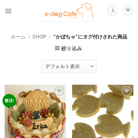
Skip
to
content
ホーム
/
SHOP
/
“かぼちゃ”にタグ付けされた商品
絞り込み
復活!
ほし
ほし
い物
い物
リス
リス
トに
トに
追加
追加