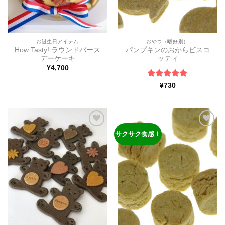
お誕生日アイテム
おやつ（嗜好別）
How Tasty! ラウンドバース
パンプキンのおからビスコ
デーケーキ
ッティ
¥
4,700
5段階中
5
の
¥
730
評価
サクサク食感！
ほし
ほし
い物
い物
リス
リス
トに
トに
追加
追加