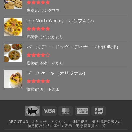
5段階中
5
の
投稿者: キングママ
評価
Too Much Yammy（パンプキン）
5段階中
5
の
投稿者: ひらたかおり
評価
バースデー・ドッグ・ディナー（お肉料理）
5段階中
4
投稿者: 有村 ゆかり
の評価
プーチケーキ（オリジナル）
5段階中
5
の
投稿者: ルートまま
評価
Visa
MasterCard
American
JCB
Express
ABOUT US
お知らせ
アクセス
ご利用規約
個人情報保護方針
特定商取引法に基づく表示
宅急便運賃の一覧