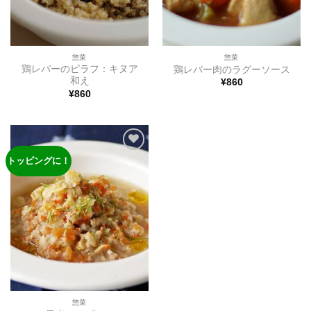
惣菜
惣菜
鶏レバーのピラフ：キヌア
鶏レバー肉のラグーソース
和え
¥
860
¥
860
トッピングに！
ほし
い物
リス
トに
追加
惣菜