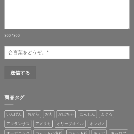
300 / 300
商品タグ
いんげん
おから
お肉
かぼちゃ
にんじん
まぐろ
アマランサス
アメリカ
オリーブオイル
オレガノ
オーガニック
カムット小麦粉
カムット粉
キノア
キャロブ