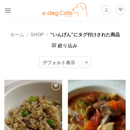
Skip
to
content
ホーム
/
SHOP
/
“いんげん”にタグ付けされた商品
絞り込み
ほし
ほし
い物
い物
リス
リス
トに
トに
追加
追加