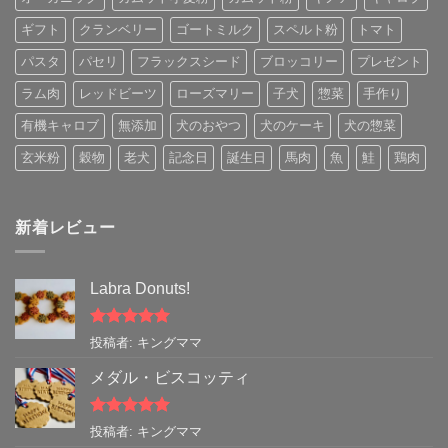
ギフト
クランベリー
ゴートミルク
スペルト粉
トマト
パスタ
パセリ
フラックスシード
ブロッコリー
プレゼント
ラム肉
レッドビーツ
ローズマリー
子犬
惣菜
手作り
有機キャロブ
無添加
犬のおやつ
犬のケーキ
犬の惣菜
玄米粉
穀物
老犬
記念日
誕生日
馬肉
魚
鮭
鶏肉
新着レビュー
Labra Donuts!
5段階中
5
の
投稿者: キングママ
評価
メダル・ビスコッティ
5段階中
5
の
投稿者: キングママ
評価