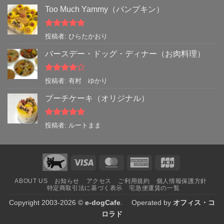
Too Much Yammy（パンプキン）
5段階中
5
の
投稿者: ひらたかおり
評価
バースデー・ドッグ・ディナー（お肉料理）
5段階中
4
投稿者: 有村 ゆかり
の評価
プーチケーキ（オリジナル）
5段階中
5
の
投稿者: ルートまま
評価
Visa
MasterCard
American
JCB
Express
ABOUT US
お知らせ
アクセス
ご利用規約
個人情報保護方針
特定商取引法に基づく表示
宅急便運賃の一覧
Copyright 2003-2026 ©
e-dogCafe
. Operated by
オフィス・コ
ロラド