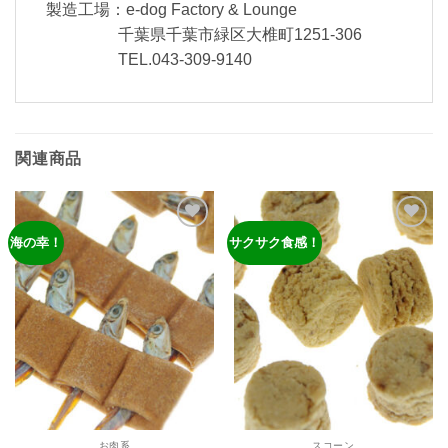
製造工場：e-dog Factory & Lounge
千葉県千葉市緑区大椎町1251-306
TEL.043-309-9140
関連商品
海の幸！
サクサク食感！
ほし
ほし
い物
い物
リス
リス
トに
トに
追加
追加
お肉系
スコーン