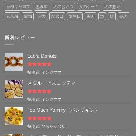
有機キャロブ
無添加
犬のおやつ
犬のケーキ
犬の惣菜
玄米粉
穀物
老犬
記念日
誕生日
馬肉
魚
鮭
鶏肉
新着レビュー
Labra Donuts!
5段階中
5
の
投稿者: キングママ
評価
メダル・ビスコッティ
5段階中
5
の
投稿者: キングママ
評価
Too Much Yammy（パンプキン）
5段階中
5
の
投稿者: ひらたかおり
評価