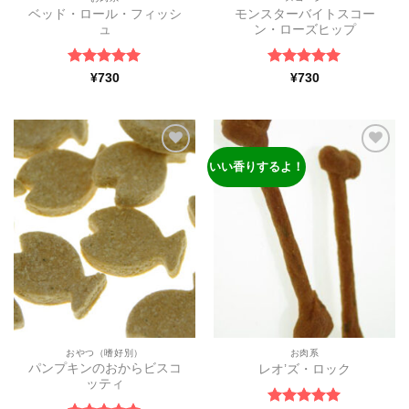
ベッド・ロール・フィッシ
モンスターバイトスコー
ュ
ン・ローズヒップ
5段階中
5
の
5段階中
5
の
¥
730
¥
730
評価
評価
いい香りするよ！
ほし
ほし
い物
い物
リス
リス
トに
トに
追加
追加
おやつ（嗜好別）
お肉系
パンプキンのおからビスコ
レオ’ズ・ロック
ッティ