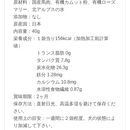
原材料：国産馬肉、有機カムット粉、有機ローズ
マリー、北アルプスの水
添加物：なし
原産国：日本
内容量：40g
栄養成分：１袋当り156kcal（加熱加工前計算
値）
トランス脂肪 0g
タンパク質 7.8g
炭水化物 26.3g
鉄分 1.28mg
カルシウム 10.8mg
水溶性食物繊維 0.87g
賞味期限：2ヶ月
保存方法：直射日光、高温多湿を避けて保存くだ
さい。
使用上の目安：一週間に２袋程度。犬の状態によ
り加減して下さい。