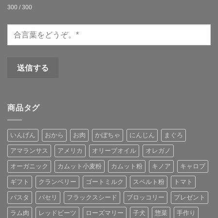
300 / 300
商品タグ
いんげん
おから
お肉
かぼちゃ
にんじん
まぐろ
アマランサス
アメリカ
オリーブオイル
オレガノ
オーガニック
カムット小麦粉
カムット粉
キノア
キャロブ
ギフト
クランベリー
ゴートミルク
スペルト粉
トマト
パスタ
パセリ
フラックスシード
ブロッコリー
プレゼント
ラム肉
レッドビーツ
ローズマリー
子犬
惣菜
手作り