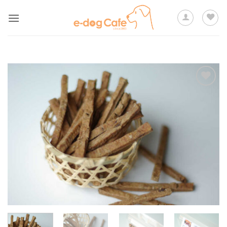
Skip
to
content
ほし
い物
リス
トに
追加