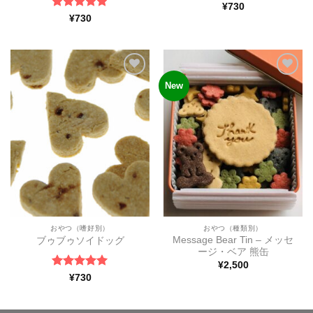
5段階中
5
の
¥
730
評価
5段階中
5
の
¥
730
評価
New
ほし
ほし
い物
い物
リス
リス
トに
トに
追加
追加
おやつ（嗜好別）
おやつ（種類別）
Message Bear Tin – メッセ
ブゥブゥソイドッグ
ージ・ベア 熊缶
¥
2,500
5段階中
5
の
¥
730
評価