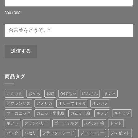
300 / 300
商品タグ
いんげん
おから
お肉
かぼちゃ
にんじん
まぐろ
アマランサス
アメリカ
オリーブオイル
オレガノ
オーガニック
カムット小麦粉
カムット粉
キノア
キャロブ
ギフト
クランベリー
ゴートミルク
スペルト粉
トマト
パスタ
パセリ
フラックスシード
ブロッコリー
プレゼント