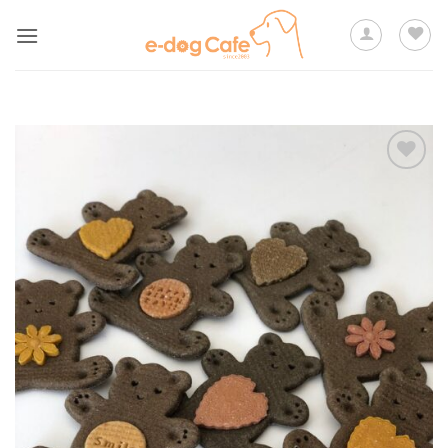
Skip
to
content
ほし
い物
リス
トに
追加