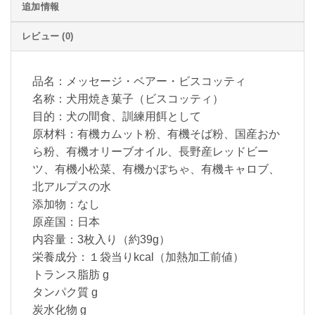
追加情報
レビュー (0)
品名：メッセージ・ベアー・ビスコッティ
名称：犬用焼き菓子（ビスコッティ）
目的：犬の間食、訓練用餌として
原材料：有機カムット粉、有機そば粉、国産おか
ら粉、有機オリーブオイル、長野産レッドビー
ツ、有機小松菜、有機かぼちゃ、有機キャロブ、
北アルプスの水
添加物：なし
原産国：日本
内容量：3枚入り（約39g）
栄養成分：１袋当りkcal（加熱加工前値）
トランス脂肪 g
タンパク質 g
炭水化物 g