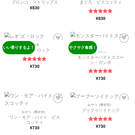
ブロンコ・ストリップス
まぐろ・ビスコッティ
い物
い物
¥
830
リス
リス
トに
トに
追加
追加
5段階中
5
の
¥
830
評価
お肉系
いい香りするよ！
サクサク食感！
ほし
ほし
レオ’ズ・ロック
い物
い物
スコーン
リス
リス
モンスターバイトスコー
トに
トに
ン・ガンボ
追加
追加
5段階中
5
の
¥
730
評価
5段階中
5
の
¥
730
評価
おやつ（嗜好別）
ほし
ほし
ブゥブゥソイドッグ
い物
い物
おやつ（嗜好別）
リス
リス
ワン・モア・バイト ビス
トに
トに
コッティ
追加
追加
5段階中
5
の
¥
730
¥
730
評価