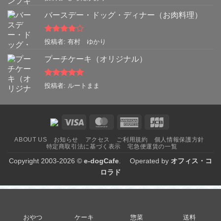
評価
バースデー・ドッグ・ディナー（お肉料理）
5段階中
4
投稿者: 有村 ゆかり
の評価
プーチケーキ（オリジナル）
5段階中
5
の
投稿者: ルートまま
評価
Visa
MasterCard
American
JCB
Express
ABOUT US
お知らせ
アクセス
ご利用規約
個人情報保護方針
特定商取引法に基づく表示
宅急便運賃の一覧
Copyright 2003-2026 ©
e-dogCafe
. Operated by
オフィス・コ
ロラド
おやつ
ケーキ
惣菜
送料