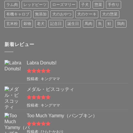
ラム肉
レッドビーツ
ローズマリー
子犬
惣菜
手作り
有機キャロブ
無添加
犬のおやつ
犬のケーキ
犬の惣菜
玄米粉
穀物
老犬
記念日
誕生日
馬肉
魚
鮭
鶏肉
新着レビュー
Labra Donuts!
5段階中
5
の
投稿者: キングママ
評価
メダル・ビスコッティ
5段階中
5
の
投稿者: キングママ
評価
Too Much Yammy（パンプキン）
5段階中
5
の
投稿者: ひらたかおり