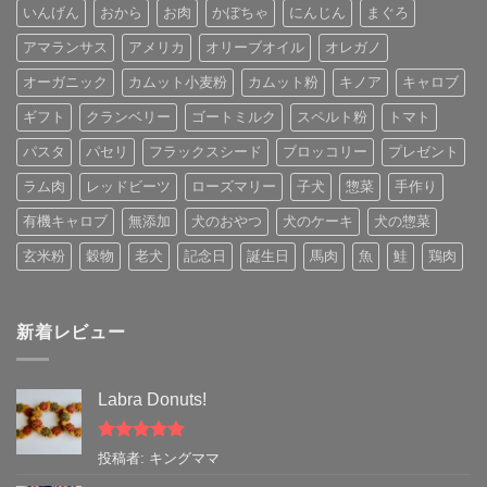
いんげん
おから
お肉
かぼちゃ
にんじん
まぐろ
アマランサス
アメリカ
オリーブオイル
オレガノ
オーガニック
カムット小麦粉
カムット粉
キノア
キャロブ
ギフト
クランベリー
ゴートミルク
スペルト粉
トマト
パスタ
パセリ
フラックスシード
ブロッコリー
プレゼント
ラム肉
レッドビーツ
ローズマリー
子犬
惣菜
手作り
有機キャロブ
無添加
犬のおやつ
犬のケーキ
犬の惣菜
玄米粉
穀物
老犬
記念日
誕生日
馬肉
魚
鮭
鶏肉
新着レビュー
Labra Donuts!
5段階中
5
の
投稿者: キングママ
評価