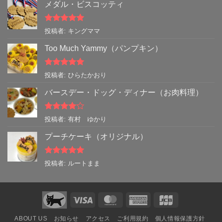
メダル・ビスコッティ
5段階中
5
の
投稿者: キングママ
評価
Too Much Yammy（パンプキン）
5段階中
5
の
投稿者: ひらたかおり
評価
バースデー・ドッグ・ディナー（お肉料理）
5段階中
4
投稿者: 有村 ゆかり
の評価
プーチケーキ（オリジナル）
5段階中
5
の
投稿者: ルートまま
評価
Visa
MasterCard
American
JCB
Express
ABOUT US
お知らせ
アクセス
ご利用規約
個人情報保護方針