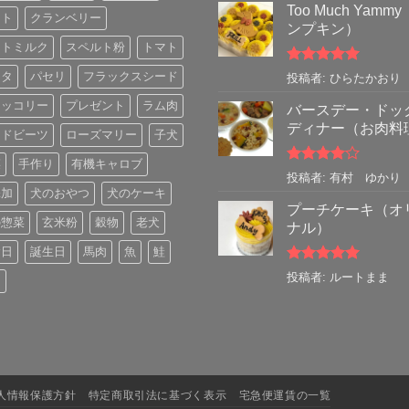
Too Much Yamm
フト
クランベリー
ンプキン）
ートミルク
スペルト粉
トマト
5段階中
5
の
スタ
パセリ
フラックスシード
投稿者: ひらたかおり
評価
ロッコリー
プレゼント
ラム肉
バースデー・ドッ
ディナー（お肉料
ッドビーツ
ローズマリー
子犬
菜
手作り
有機キャロブ
5段階中
4
投稿者: 有村 ゆかり
の評価
添加
犬のおやつ
犬のケーキ
プーチケーキ（オ
の惣菜
玄米粉
穀物
老犬
ナル）
念日
誕生日
馬肉
魚
鮭
5段階中
5
の
投稿者: ルートまま
肉
評価
人情報保護方針
特定商取引法に基づく表示
宅急便運賃の一覧