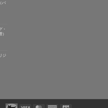
y（パ
グ・
理）
リジ
Visa
MasterCard
American
JCB