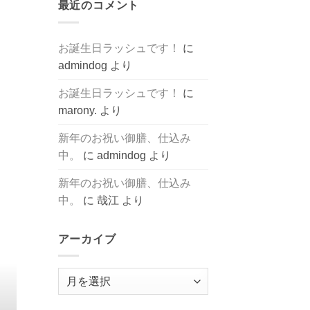
最近のコメント
お誕生日ラッシュです！
に
admindog
より
お誕生日ラッシュです！
に
marony.
より
新年のお祝い御膳、仕込み
中。
に
admindog
より
新年のお祝い御膳、仕込み
中。
に
哉江
より
アーカイブ
ア
ー
カ