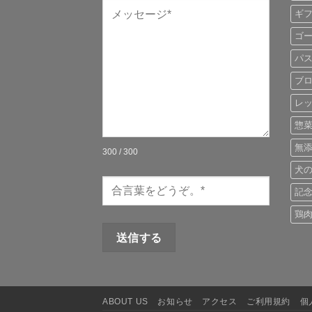
ギ
ゴ
パ
ブ
レ
惣
無
300 / 300
犬
記
鶏
ABOUT US
お知らせ
アクセス
ご利用規約
個