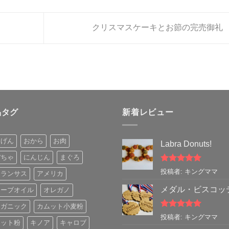
クリスマスケーキとお節の完売御礼
品タグ
新着レビュー
んげん
おから
お肉
Labra Donuts!
ぼちゃ
にんじん
まぐろ
5段階中
5
の
投稿者: キングママ
マランサス
アメリカ
評価
メダル・ビスコッ
リーブオイル
オレガノ
ーガニック
カムット小麦粉
5段階中
5
の
投稿者: キングママ
ムット粉
キノア
キャロブ
評価