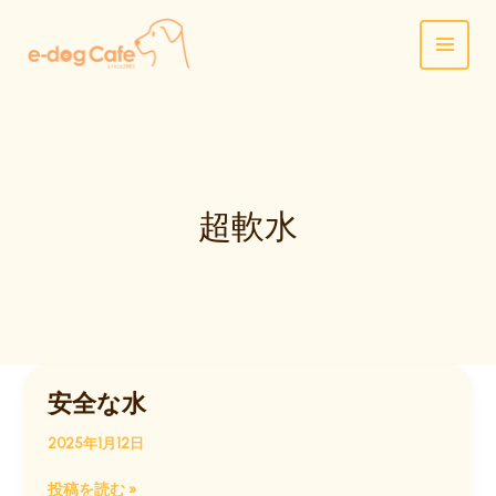
内
容
を
ス
キ
ッ
プ
超軟水
安全な水
2025年1月12日
安
投稿を読む »