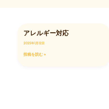
アレルギー対応
2025年1月12日
ア
投稿を読む »
レ
ル
ギ
ー
対
応