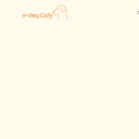
内
容
を
ス
キ
ッ
プ