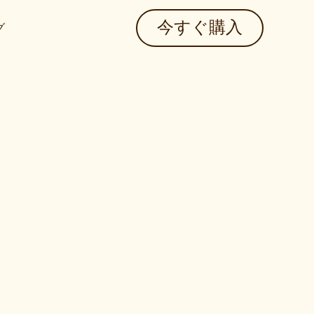
今すぐ購入
グ
ン