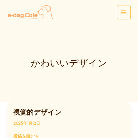
内
容
を
ス
キ
ッ
プ
かわいいデザイン
視覚的デザイン
2025年1月12日
視
投稿を読む »