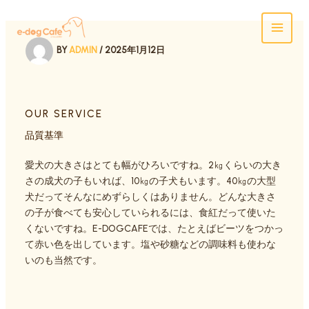
内
容
を
BY
ADMIN
/
2025年1月12日
ス
キ
ッ
プ
OUR SERVICE
品質基準
愛犬の大きさはとても幅がひろいですね。2㎏くらいの大き
さの成犬の子もいれば、10㎏の子犬もいます。40㎏の大型
犬だってそんなにめずらしくはありません。どんな大きさ
の子が食べても安心していられるには、食紅だって使いた
くないですね。E-DOGCAFEでは、たとえばビーツをつかっ
て赤い色を出しています。塩や砂糖などの調味料も使わな
いのも当然です。